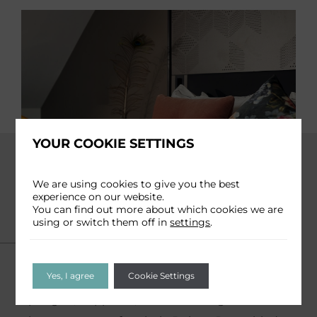
YOUR COOKIE SETTINGS
We are using cookies to give you the best
experience on our website.
You can find out more about which cookies we are
using or switch them off in
settings
.
Deluxe Queen of Twin
2
Approx size: 20m
Yes, I agree
Cookie Settings
Springen, huppelen, dansen of vliegen: de