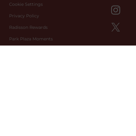
Cookie Settings
Privacy Policy
Radisson Rewards
Park Plaza Moments
Green Key
Better World
Sign up to Newsletter
Contact Us
Park Plaza Vondelpark
Koningslaan 3,
1075 AA Amsterdam
Netherlands