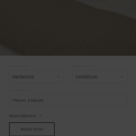
CHECK-IN
CHECK-OUT
OCCUPANCY
1 Room
2 Adults
More Options
BOOK NOW