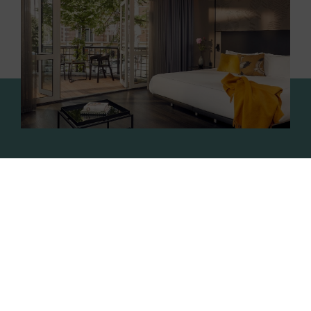
Blijf overnachten
Sla de lange reis naar huis over en verblijf bij ons.
Dineer, dans en trek je daarna moeiteloos terug
naar je kamer, wetende dat je de laatste trein
niet mist.